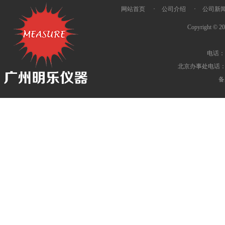
网站首页
·
公司介绍
·
公司新
Copyright © 2
电话：02
北京办事处电话：18