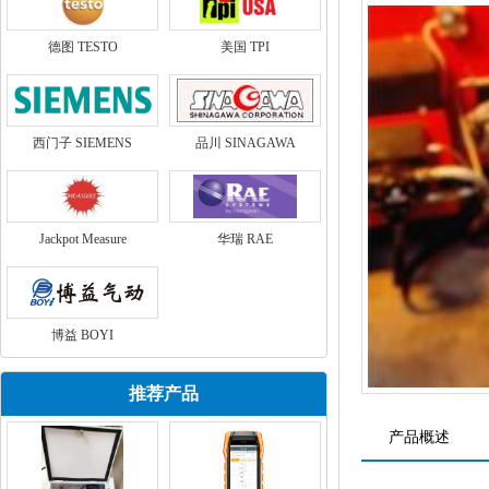
德图 TESTO
美国 TPI
西门子 SIEMENS
品川 SINAGAWA
Jackpot Measure
华瑞 RAE
博益 BOYI
推荐产品
产品概述